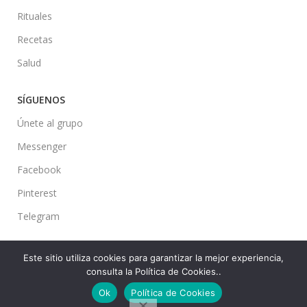
Rituales
Recetas
Salud
SÍGUENOS
Únete al grupo
Messenger
Facebook
Pinterest
Telegram
Este sitio utiliza cookies para garantizar la mejor experiencia,
consulta la Política de Cookies..
Ideas en tu Hogar
2022 Created By
CMS
. Premium Blog Solutions.
Ok
Política de Cookies