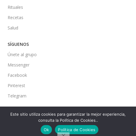
Rituales
Recetas
Salud
SÍGUENOS
Únete al grupo
Messenger
Facebook
Pinterest
Telegram
Este sitio utiliza cookies para garantizar la mejor experiencia,
consulta la Política de Cookies..
Ideas en tu Hogar
2022 Created By
CMS
. Premium Blog Solutions.
Ok
Política de Cookies