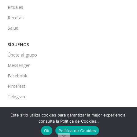
Rituales
Recetas
Salud
SÍGUENOS
Únete al grupo
Messenger
Facebook
Pinterest
Telegram
Este sitio utiliza cookies para garantizar la mejor experiencia,
consulta la Política de Cookies..
Ideas en tu Hogar
2022 Created By
CMS
. Premium Blog Solutions.
Ok
Política de Cookies