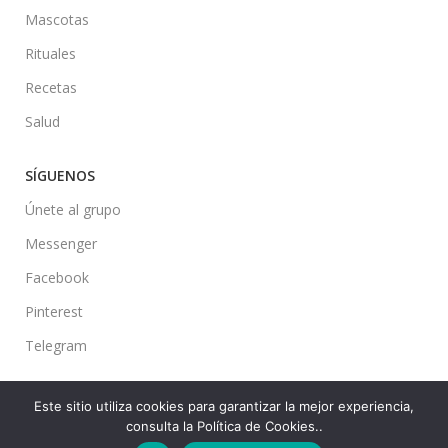
Mascotas
Rituales
Recetas
Salud
SÍGUENOS
Únete al grupo
Messenger
Facebook
Pinterest
Telegram
Este sitio utiliza cookies para garantizar la mejor experiencia,
consulta la Política de Cookies..
Ideas en tu Hogar
2022 Created By
CMS
. Premium Blog Solutions.