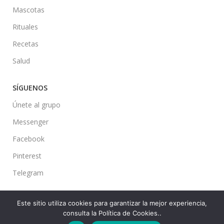
Mascotas
Rituales
Recetas
Salud
SÍGUENOS
Únete al grupo
Messenger
Facebook
Pinterest
Telegram
Este sitio utiliza cookies para garantizar la mejor experiencia,
consulta la Política de Cookies..
Ideas en tu Hogar
2022 Created By
CMS
. Premium Blog Solutions.