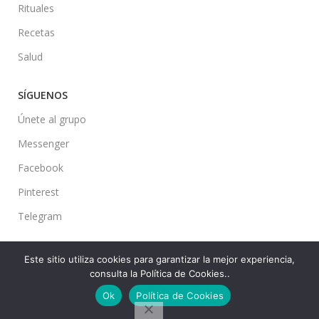
Rituales
Recetas
Salud
SÍGUENOS
Únete al grupo
Messenger
Facebook
Pinterest
Telegram
Este sitio utiliza cookies para garantizar la mejor experiencia,
consulta la Política de Cookies..
Ideas en tu Hogar
2022 Created By
CMS
. Premium Blog Solutions.
Ok
Política de Cookies