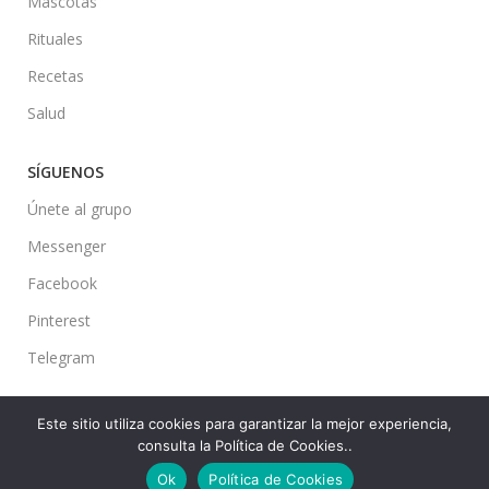
Mascotas
Rituales
Recetas
Salud
SÍGUENOS
Únete al grupo
Messenger
Facebook
Pinterest
Telegram
Este sitio utiliza cookies para garantizar la mejor experiencia,
consulta la Política de Cookies..
Ideas en tu Hogar
2022 Created By
CMS
. Premium Blog Solutions.
Ok
Política de Cookies