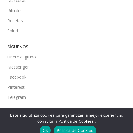
Mascotas
Rituales
Recetas
Salud
SÍGUENOS
Únete al grupo
Messenger
Facebook
Pinterest
Telegram
Este sitio utiliza cookies para garantizar la mejor experiencia,
consulta la Política de Cookies..
Ideas en tu Hogar
2022 Created By
CMS
. Premium Blog Solutions.
Ok
Política de Cookies