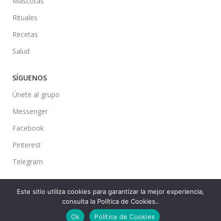
Mascotas
Rituales
Recetas
Salud
SÍGUENOS
Únete al grupo
Messenger
Facebook
Pinterest
Telegram
Este sitio utiliza cookies para garantizar la mejor experiencia,
consulta la Política de Cookies..
Ideas en tu Hogar
2022 Created By
CMS
. Premium Blog Solutions.
Ok
Política de Cookies