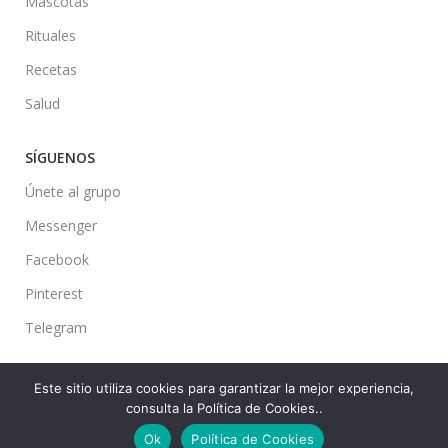
Mascotas
Rituales
Recetas
Salud
SÍGUENOS
Únete al grupo
Messenger
Facebook
Pinterest
Telegram
Este sitio utiliza cookies para garantizar la mejor experiencia,
consulta la Política de Cookies..
Ideas en tu Hogar
2022 Created By
CMS
. Premium Blog Solutions.
Ok
Política de Cookies