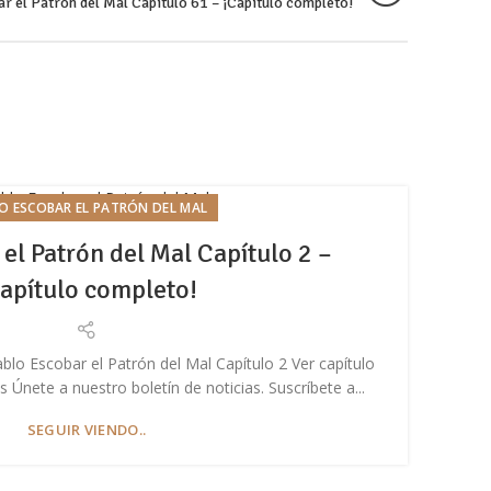
r el Patrón del Mal Capítulo 61 – ¡Capítulo completo!
O ESCOBAR EL PATRÓN DEL MAL
el Patrón del Mal Capítulo 2 –
apítulo completo!
blo Escobar el Patrón del Mal Capítulo 2 Ver capítulo
En e
Únete a nuestro boletín de noticias. Suscríbete a...
4
SEGUIR VIENDO..