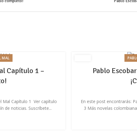
ulo completo!
Pablo Escoba
L MAL
PABL
al Capítulo 1 –
Pablo Escobar 
to!
¡C
l Mal Capítulo 1 Ver capítulo
En este post encontrarás: Pa
de noticias. Suscríbete...
3 Más novelas colombianas 