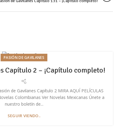
asión de Gavilanes Capítulo 131 – ¡Capítulo completo!
PASIÓN DE GAVILANES
s Capítulo 2 – ¡Capítulo completo!
Pa
Pasión de Gavilanes Capítulo 2 MIRA AQUÍ PELÍCULAS
E
Novelas Colombianas Ver Novelas Mexicanas Únete a
Nove
nuestro boletín de...
SEGUIR VIENDO..