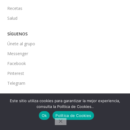
Recetas
Salud
SÍGUENOS
Únete al grupo
Messenger
Facebook
Pinterest
Telegram
Este sitio utiliza cookies para garantizar la mejor experiencia,
consulta la Política de Cookies..
Ideas en tu Hogar
2022 Created By
CMS
. Premium Blog Solutions.
Ok
Política de Cookies