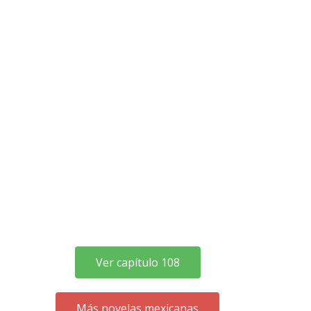
Ver capítulo 108
Más novelas mexicanas