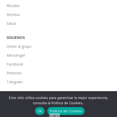
Rituales
Recetas
Salud
SÍGUENOS
Únete al grupo
Messenger
Facebook
Pinterest
Telegram
Este sitio utiliza cookies para garantizar la mejor experiencia,
consulta la Política de Cookies..
Ideas en tu Hogar
2022 Created By
CMS
. Premium Blog Solutions.
Ok
Política de Cookies