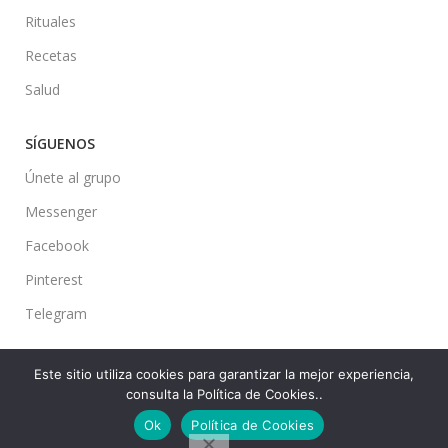
Rituales
Recetas
Salud
SÍGUENOS
Únete al grupo
Messenger
Facebook
Pinterest
Telegram
Este sitio utiliza cookies para garantizar la mejor experiencia,
consulta la Política de Cookies..
Ideas en tu Hogar
2022 Created By
CMS
. Premium Blog Solutions.
Ok
Política de Cookies