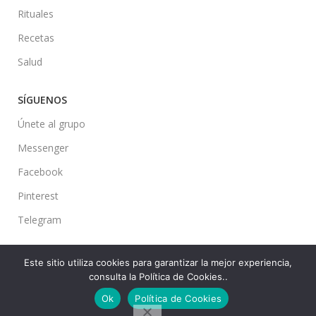
Rituales
Recetas
Salud
SÍGUENOS
Únete al grupo
Messenger
Facebook
Pinterest
Telegram
Este sitio utiliza cookies para garantizar la mejor experiencia,
consulta la Política de Cookies..
Ideas en tu Hogar
2022 Created By
CMS
. Premium Blog Solutions.
Ok
Política de Cookies