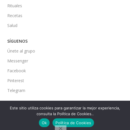
Rituales
Recetas
Salud
SÍGUENOS
Únete al grupo
Messenger
Facebook
Pinterest
Telegram
Este sitio utiliza cookies para garantizar la mejor experiencia,
consulta la Política de Cookies..
Ideas en tu Hogar
2022 Created By
CMS
. Premium Blog Solutions.
Ok
Política de Cookies