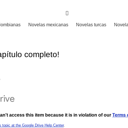
lombianas
Novelas mexicanas
Novelas turcas
Novela
pítulo completo!
9