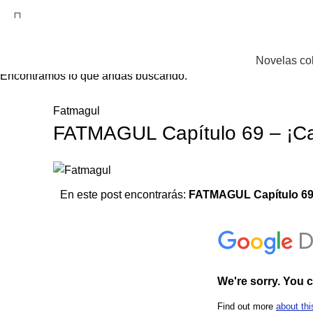
EL SITIO WEB DE TELENOVELAS ONLINE MEJOR CALIFICADO..
Novelas co
Encontramos lo que andas buscando.
Fatmagul
FATMAGUL Capítulo 69 – ¡Ca
En este post encontrarás:
FATMAGUL Capítulo 6