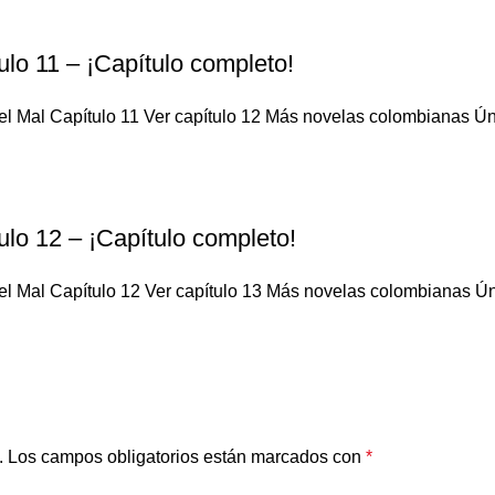
ulo 11 – ¡Capítulo completo!
l Mal Capítulo 11 Ver capítulo 12 Más novelas colombianas Únet
ulo 12 – ¡Capítulo completo!
l Mal Capítulo 12 Ver capítulo 13 Más novelas colombianas Únet
.
Los campos obligatorios están marcados con
*