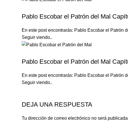
PABLO ESCOBAR EL PATRÓN DEL MAL
Pablo Escobar el Patrón del Mal Capít
En este post encontrarás: Pablo Escobar el Patrón de
Seguir viendo..
PABLO ESCOBAR EL PATRÓN DEL MAL
Pablo Escobar el Patrón del Mal Capít
En este post encontrarás: Pablo Escobar el Patrón de
Seguir viendo..
DEJA UNA RESPUESTA
Tu dirección de correo electrónico no será publicada