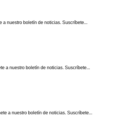
 nuestro boletín de noticias. Suscríbete...
 a nuestro boletín de noticias. Suscríbete...
e a nuestro boletín de noticias. Suscríbete...