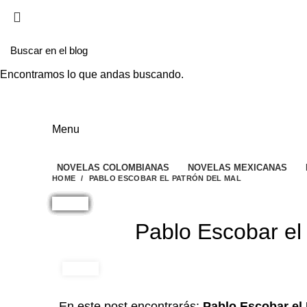
Encontramos lo que andas buscando.
EL SITIO WEB DE TELENOVELAS ONLINE MEJO
Menu
NOVELAS COLOMBIANAS
NOVELAS MEXICANAS
HOME
PABLO ESCOBAR EL PATRÓN DEL MAL
Pablo Escobar el 
En este post encontrarás:
Pablo Escobar el 