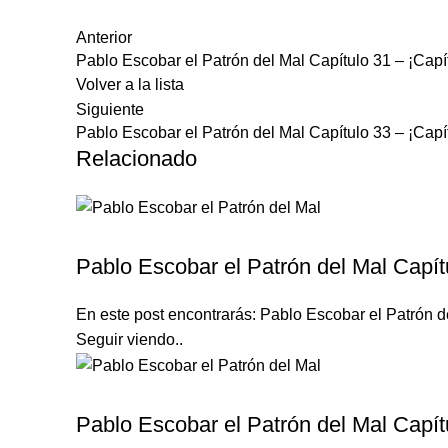
Anterior
Pablo Escobar el Patrón del Mal Capítulo 31 – ¡Capí
Volver a la lista
Siguiente
Pablo Escobar el Patrón del Mal Capítulo 33 – ¡Capí
Relacionado
PABLO ESCOBAR EL PATRÓN DEL MAL
Pablo Escobar el Patrón del Mal Capít
En este post encontrarás: Pablo Escobar el Patrón de
Seguir viendo..
PABLO ESCOBAR EL PATRÓN DEL MAL
Pablo Escobar el Patrón del Mal Capít